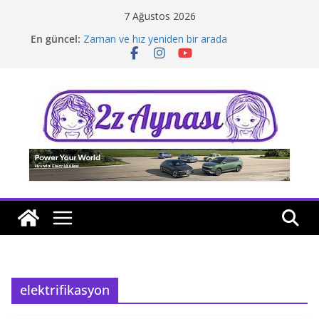
Skip
7 Ağustos 2026
to
En güncel:
Zaman ve hız yeniden bir arada
content
Borusan Next Bodrum’da açıldı
Stellantis Yönetiminde iki önemli atama
Hafif ticaride yerli üretim model sayısı artıyor
Tatil rotasında test sürüşü
elektrifikasyon