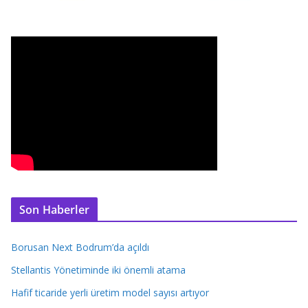
Son Haberler
Borusan Next Bodrum’da açıldı
Stellantis Yönetiminde iki önemli atama
Hafif ticaride yerli üretim model sayısı artıyor