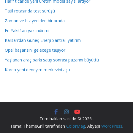
Hafif ticaride yerli üretim model sayısı artıyor
Tatil rotasında test sürüşü
Zaman ve hız yeniden bir arada
En Yakıt’tan yaz indirimi
Karsan’dan Güneş Enerji Santrali yatırımı
Opel başarısını geleceğe taşıyor
Yaşlanan araç parkı satış sonrası pazarını büyüttü
Karea yeni deneyim merkezini açtı
Tüm hakları saklıdır © 2026
.
Tema: ThemeGrill tarafından
ColorMag
. Altyapı
WordPress
.