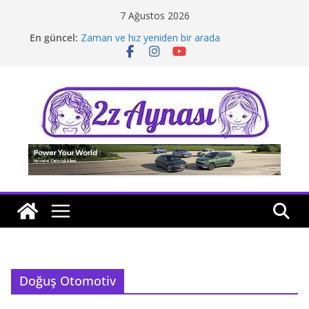
Skip
7 Ağustos 2026
to
En güncel:
Zaman ve hız yeniden bir arada
content
Borusan Next Bodrum’da açıldı
Stellantis Yönetiminde iki önemli atama
Hafif ticaride yerli üretim model sayısı artıyor
Tatil rotasında test sürüşü
Doğuş Otomotiv