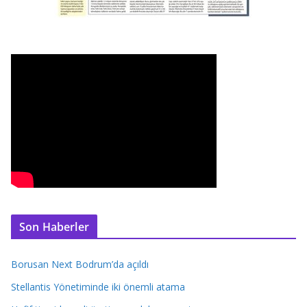
Son Haberler
Borusan Next Bodrum’da açıldı
Stellantis Yönetiminde iki önemli atama