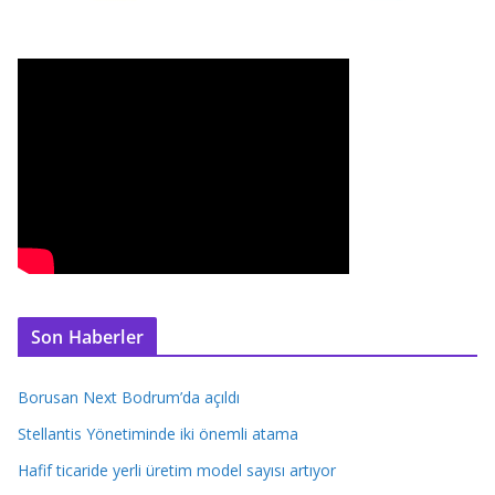
Son Haberler
Borusan Next Bodrum’da açıldı
Stellantis Yönetiminde iki önemli atama
Hafif ticaride yerli üretim model sayısı artıyor