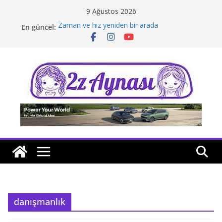
Skip
9 Ağustos 2026
to
Zaman ve hız yeniden bir arada
En güncel:
content
Borusan Next Bodrum’da açıldı
Stellantis Yönetiminde iki önemli atama
Hafif ticaride yerli üretim model sayısı artıyor
Tatil rotasında test sürüşü
danışmanlık