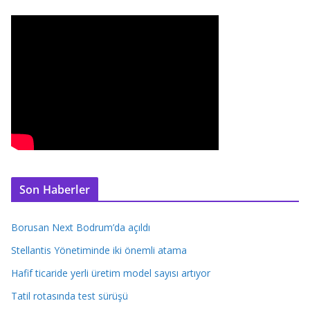
Son Haberler
Borusan Next Bodrum’da açıldı
Stellantis Yönetiminde iki önemli atama
Hafif ticaride yerli üretim model sayısı artıyor
Tatil rotasında test sürüşü