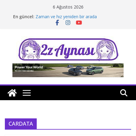
Skip
6 Ağustos 2026
to
En güncel:
Zaman ve hız yeniden bir arada
content
Borusan Next Bodrum’da açıldı
Stellantis Yönetiminde iki önemli atama
Hafif ticaride yerli üretim model sayısı artıyor
Tatil rotasında test sürüşü
CARDATA