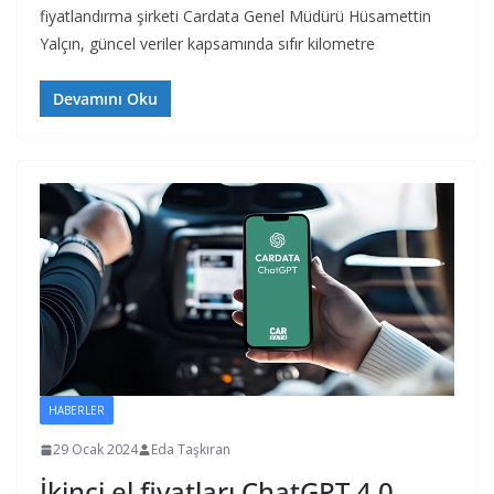
fiyatlandırma şirketi Cardata Genel Müdürü Hüsamettin
Yalçın, güncel veriler kapsamında sıfır kilometre
Devamını Oku
HABERLER
29 Ocak 2024
Eda Taşkıran
İkinci el fiyatları ChatGPT 4.0